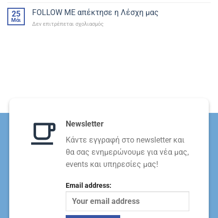
Μεσολόγγι
στο
Αγώνες
FOLLOW ME απέκτησε η Λέσχη μας
Α/
25
Κύκλου
Μάι
Δ
στο
Δεν επιτρέπεται σχολιασμός
ΕΛΑΟ
Kολχικού
FOLLOW
ME
απέκτησε
η
Λέσχη
μας
Newsletter
Κάντε εγγραφή στο newsletter και
θα σας ενημερώνουμε για νέα μας,
events και υπηρεσίες μας!
Email address: