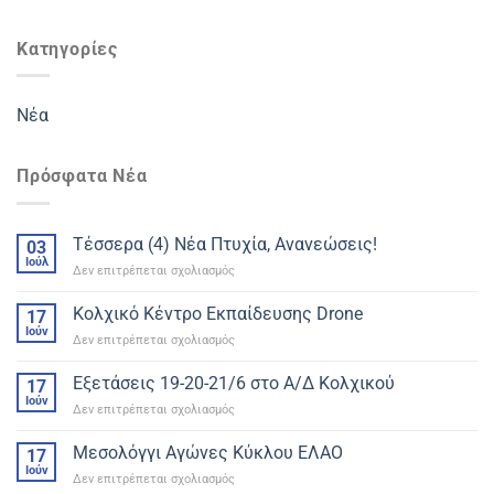
Κατηγορίες
Νέα
Πρόσφατα Νέα
Τέσσερα (4) Νέα Πτυχία, Ανανεώσεις!
03
Ιούλ
στο
Δεν επιτρέπεται σχολιασμός
Τέσσερα
(4)
Κολχικό Κέντρο Εκπαίδευσης Drone
17
Νέα
Ιούν
στο
Δεν επιτρέπεται σχολιασμός
Πτυχία,
Κολχικό
Ανανεώσεις!
Κέντρο
Εξετάσεις 19-20-21/6 στο Α/Δ Kολχικού
17
Εκπαίδευσης
Ιούν
στο
Δεν επιτρέπεται σχολιασμός
Drone
Εξετάσεις
19-
Μεσολόγγι Αγώνες Κύκλου ΕΛΑΟ
17
20-
Ιούν
στο
Δεν επιτρέπεται σχολιασμός
21/6