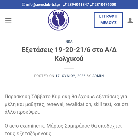
Μετάβαση
info@aeroclub-tsl.gr
2394041847
2310476000
στο
ΕΓΓΡΑΦΗ
περιεχόμενο
ΜΕΛΟΥΣ
ΝΈΑ
Εξετάσεις 19-20-21/6 στο Α/Δ
Kολχικού
POSTED ON
17 ΙΟΥΝΊΟΥ, 2026
BY
ADMIN
Παρασκευή Σάββατο Κυριακή θα έχουμε εξετάσεις για
μέλη και μαθητές, renewal, revalidation, skill test, και ότι
άλλο προκύψει,
Ο aero examiner κ. Μάριος Σαμπράκος θα υποδεχτεί
τους εξεταζόμενους.